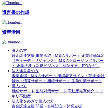
遺言書の作成
資産活用
法人の方
資金調達支援
事業承継・M＆Aサポート
企業評価算定
（デューディリジェンス）
M＆Aクロージングサポー
ト
企業法務（新規ビジネス、登記変更、IPOなど）
法人経営者の方
事業承継・M＆Aサポート
後継者アサイン・育成
会社
解散・清算サポート
相続サポート
生前対策サポート
個人の方
相続サポート
生前対策サポート
不動産売買仲介
スッ
キリ不動産
法人化をめざす個人の方
資金調達支援
開業・会社設立・起業支援