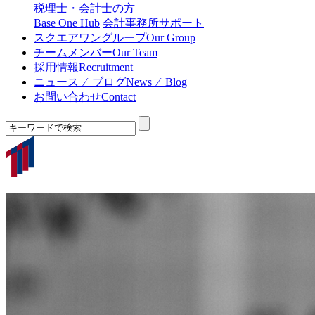
税理士・会計士の方
Base One Hub
会計事務所サポート
スクエアワングループ
Our Group
チームメンバー
Our Team
採用情報
Recruitment
ニュース ⁄ ブログ
News ⁄ Blog
お問い合わせ
Contact