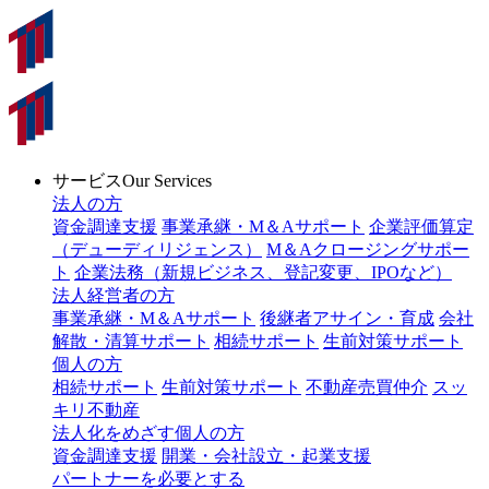
サービス
Our Services
法人の方
資金調達支援
事業承継・M＆Aサポート
企業評価算定
（デューディリジェンス）
M＆Aクロージングサポー
ト
企業法務（新規ビジネス、登記変更、IPOなど）
法人経営者の方
事業承継・M＆Aサポート
後継者アサイン・育成
会社
解散・清算サポート
相続サポート
生前対策サポート
個人の方
相続サポート
生前対策サポート
不動産売買仲介
スッ
キリ不動産
法人化をめざす個人の方
資金調達支援
開業・会社設立・起業支援
パートナーを必要とする