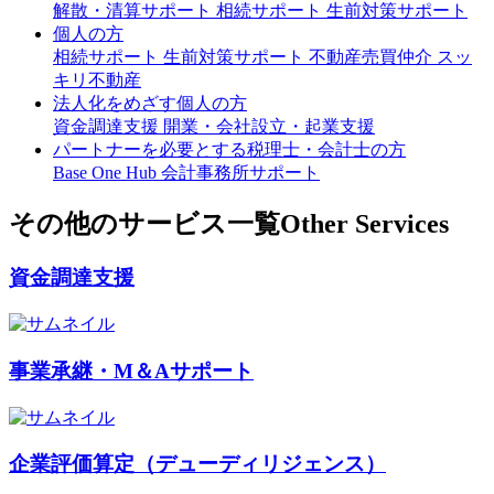
解散・清算サポート
相続サポート
生前対策サポート
個人の方
相続サポート
生前対策サポート
不動産売買仲介
スッ
キリ不動産
法人化をめざす個人の方
資金調達支援
開業・会社設立・起業支援
パートナーを必要とする税理士・会計士の方
Base One Hub
会計事務所サポート
その他のサービス一覧
Other Services
資金調達支援
事業承継・M＆Aサポート
企業評価算定（デューディリジェンス）