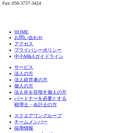
Fax:
050-3737-3424
〒231-0014
神奈川県横浜市中区常盤町3丁目30番地1
SOLACUBE横濱関内3階
HOME
お問い合わせ
アクセス
プライバシーポリシー
中小M&Aガイドライン
サービス
法人の方
法人経営者の方
個人の方
法人化を目指す個人の方
パートナーを必要とする
税理士・会計士の方
スクエアワングループ
チームメンバー
採用情報