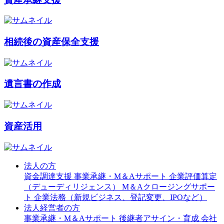
相続後の資産保全支援
遺言書の作成
資産活用
法人の方
資金調達支援
事業承継・M＆Aサポート
企業評価算定
（デューディリジェンス）
M＆Aクロージングサポー
ト
企業法務（新規ビジネス、登記変更、IPOなど）
法人経営者の方
事業承継・M＆Aサポート
後継者アサイン・育成
会社