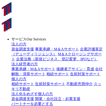
サービス
Our Services
法人の方
資金調達支援
事業承継・M＆Aサポート
企業評価算定
（デューディリジェンス）
M＆Aクロージングサポー
ト
企業法務（新規ビジネス、登記変更、IPOなど）
法人経営者の方
事業承継・M＆Aサポート
後継者アサイン・育成
会社
解散・清算サポート
相続サポート
生前対策サポート
個人の方
相続サポート
生前対策サポート
不動産売買仲介
スッ
キリ不動産
法人化をめざす個人の方
資金調達支援
開業・会社設立・起業支援
パートナーを必要とする