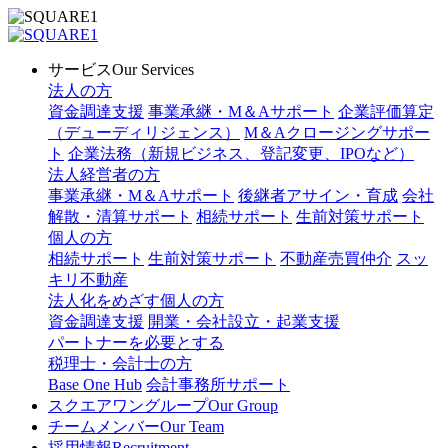
サービス
Our Services
法人の方
資金調達支援
事業承継・M＆Aサポート
企業評価算定
（デューディリジェンス）
M＆Aクロージングサポー
ト
企業法務（新規ビジネス、登記変更、IPOなど）
法人経営者の方
事業承継・M＆Aサポート
後継者アサイン・育成
会社
解散・清算サポート
相続サポート
生前対策サポート
個人の方
相続サポート
生前対策サポート
不動産売買仲介
スッ
キリ不動産
法人化をめざす個人の方
資金調達支援
開業・会社設立・起業支援
パートナーを必要とする
税理士・会計士の方
Base One Hub
会計事務所サポート
スクエアワングループ
Our Group
チームメンバー
Our Team
採用情報
Recruitment