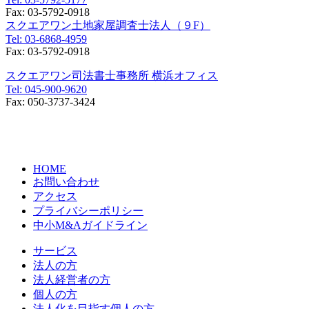
Fax:
03-5792-0918
スクエアワン土地家屋調査士法人（９F）
Tel:
03-6868-4959
Fax:
03-5792-0918
スクエアワン司法書士事務所 横浜オフィス
Tel:
045-900-9620
Fax:
050-3737-3424
〒231-0014
神奈川県横浜市中区常盤町3丁目30番地1
SOLACUBE横濱関内3階
HOME
お問い合わせ
アクセス
プライバシーポリシー
中小M&Aガイドライン
サービス
法人の方
法人経営者の方
個人の方
法人化を目指す個人の方