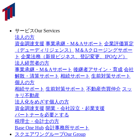
サービス
Our Services
法人の方
資金調達支援
事業承継・M＆Aサポート
企業評価算定
（デューディリジェンス）
M＆Aクロージングサポー
ト
企業法務（新規ビジネス、登記変更、IPOなど）
法人経営者の方
事業承継・M＆Aサポート
後継者アサイン・育成
会社
解散・清算サポート
相続サポート
生前対策サポート
個人の方
相続サポート
生前対策サポート
不動産売買仲介
スッ
キリ不動産
法人化をめざす個人の方
資金調達支援
開業・会社設立・起業支援
パートナーを必要とする
税理士・会計士の方
Base One Hub
会計事務所サポート
スクエアワングループ
Our Group