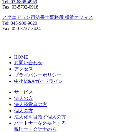
Tel:
03-6868-4959
Fax:
03-5792-0918
スクエアワン司法書士事務所 横浜オフィス
Tel:
045-900-9620
Fax:
050-3737-3424
〒231-0014
神奈川県横浜市中区常盤町3丁目30番地1
SOLACUBE横濱関内3階
HOME
お問い合わせ
アクセス
プライバシーポリシー
中小M&Aガイドライン
サービス
法人の方
法人経営者の方
個人の方
法人化を目指す個人の方
パートナーを必要とする
税理士・会計士の方