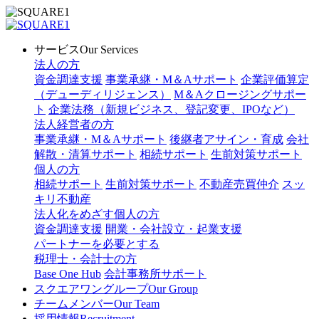
サービス
Our Services
法人の方
資金調達支援
事業承継・M＆Aサポート
企業評価算定
（デューディリジェンス）
M＆Aクロージングサポー
ト
企業法務（新規ビジネス、登記変更、IPOなど）
法人経営者の方
事業承継・M＆Aサポート
後継者アサイン・育成
会社
解散・清算サポート
相続サポート
生前対策サポート
個人の方
相続サポート
生前対策サポート
不動産売買仲介
スッ
キリ不動産
法人化をめざす個人の方
資金調達支援
開業・会社設立・起業支援
パートナーを必要とする
税理士・会計士の方
Base One Hub
会計事務所サポート
スクエアワングループ
Our Group
チームメンバー
Our Team
採用情報
Recruitment