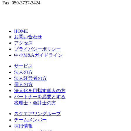
Fax:
050-3737-3424
〒231-0014
神奈川県横浜市中区常盤町3丁目30番地1
SOLACUBE横濱関内3階
HOME
お問い合わせ
アクセス
プライバシーポリシー
中小M&Aガイドライン
サービス
法人の方
法人経営者の方
個人の方
法人化を目指す個人の方
パートナーを必要とする
税理士・会計士の方
スクエアワングループ
チームメンバー
採用情報